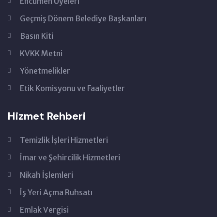
Encümen Üyeleri
Geçmiş Dönem Belediye Başkanları
Basın Kiti
KVKK Metni
Yönetmelikler
Etik Komisyonu ve Faaliyetler
Hizmet Rehberi
Temizlik İşleri Hizmetleri
İmar ve Şehircilik Hizmetleri
Nikah İşlemleri
İş Yeri Açma Ruhsatı
Emlak Vergisi