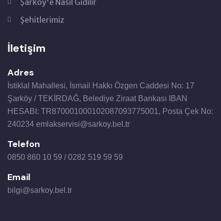
Şarköy'e Nasıl Gidilir
Şehitlerimiz
İletişim
Adres
İstiklal Mahallesi, İsmail Hakkı Özgen Caddesi No: 17
Şarköy / TEKİRDAĞ, Belediye Ziraat Bankası IBAN
HESABI: TR870001000102087093775001, Posta Çek No:
240234 emlakservisi@sarkoy.bel.tr
Telefon
0850 860 10 59 / 0282 519 59 59
Email
bilgi@sarkoy.bel.tr