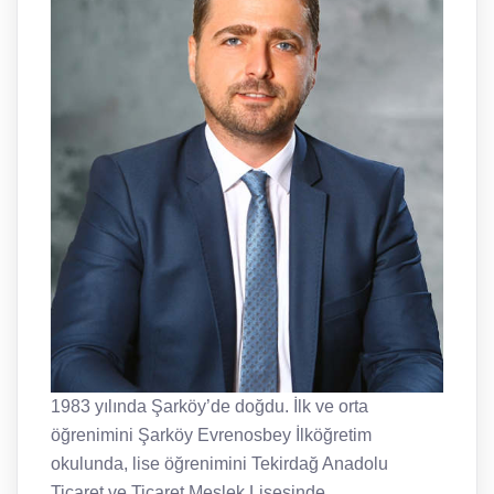
1983 yılında Şarköy’de doğdu. İlk ve orta
öğrenimini Şarköy Evrenosbey İlköğretim
okulunda, lise öğrenimini Tekirdağ Anadolu
Ticaret ve Ticaret Meslek Lisesinde