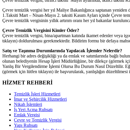
Çevre temizlik vergisi, birinci taksiti Mayıs aylarında, ikinci taksiti
Çevre temizlik vergisi her yıl Maliye Bakanlığınca saptanan yeniden de
1.Taksiti Mart – Nisan-Mayıs 2. taksiti Kasım Ayları içinde Çevre temizl
Çevre temizlik vergisinin yıllık artırım oranı her yıl bakanlar kurulunc
Çevre Temizlik Vergisini Kimler Öder?
Çevre temizlik vergisi, bina/apartman katında ikamet edenler veya işye
tıklayın) doldurulması gerekmektedir. Bildirim formu bir defaya mahsus 
Satış ve Taşınma Durumlarında Yapılacak İşlemler Nelerdir?
Herhangi bir adres değişikliği ya da emlak ve satımlarında bağlı bulun
olunan belediyenin Hesap İşleri Müdürlüğüne, bir dilekçe (görmek için 
Yanlış Bir Vergilendirme İşlemi Olursa Bu Durum Nasıl Düzeltilir. Eğer
(görmek için lütfen tıklayın) ile başvurularak, yanlışlığın düzeltilmesi i
HİZMET REHBERİ
Temizlik İşleri Hizmetleri
İmar ve Şehircilik Hizmetleri
Nikah İşlemleri
İş Yeri Açma Ruhsatı
Emlak Vergisi
Çevre ve Temizlik Vergisi
Yapı Ruhsatı