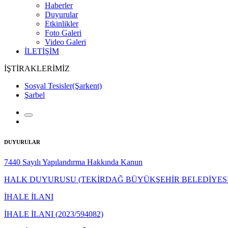
Haberler
Duyurular
Etkinlikler
Foto Galeri
Video Galeri
İLETİŞİM
İŞTİRAKLERİMİZ
Sosyal Tesisler(Şarkent)
Şarbel
DUYURULAR
7440 Sayılı Yapılandırma Hakkında Kanun
HALK DUYURUSU (TEKİRDAĞ BÜYÜKŞEHİR BELEDİYESİ
İHALE İLANI
İHALE İLANI (2023/594082)