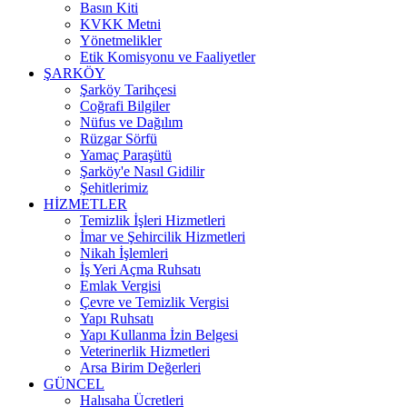
Basın Kiti
KVKK Metni
Yönetmelikler
Etik Komisyonu ve Faaliyetler
ŞARKÖY
Şarköy Tarihçesi
Coğrafi Bilgiler
Nüfus ve Dağılım
Rüzgar Sörfü
Yamaç Paraşütü
Şarköy'e Nasıl Gidilir
Şehitlerimiz
HİZMETLER
Temizlik İşleri Hizmetleri
İmar ve Şehircilik Hizmetleri
Nikah İşlemleri
İş Yeri Açma Ruhsatı
Emlak Vergisi
Çevre ve Temizlik Vergisi
Yapı Ruhsatı
Yapı Kullanma İzin Belgesi
Veterinerlik Hizmetleri
Arsa Birim Değerleri
GÜNCEL
Halısaha Ücretleri