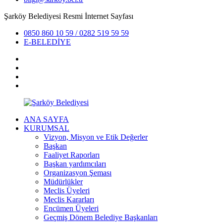
Şarköy Belediyesi Resmi İnternet Sayfası
0850 860 10 59 / 0282 519 59 59
E-BELEDİYE
ANA SAYFA
KURUMSAL
Vizyon, Misyon ve Etik Değerler
Başkan
Faaliyet Raporları
Başkan yardımcıları
Organizasyon Şeması
Müdürlükler
Meclis Üyeleri
Meclis Kararları
Encümen Üyeleri
Geçmiş Dönem Belediye Başkanları