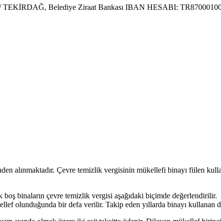
arköy / TEKİRDAĞ, Belediye Ziraat Bankası IBAN HESABI: TR870001
den alınmaktadır. Çevre temizlik vergisinin mükellefi binayı fiilen kull
 boş binaların çevre temizlik vergisi aşağıdaki biçimde değerlendirilir.
ellef olunduğunda bir defa verilir. Takip eden yıllarda binayı kullana