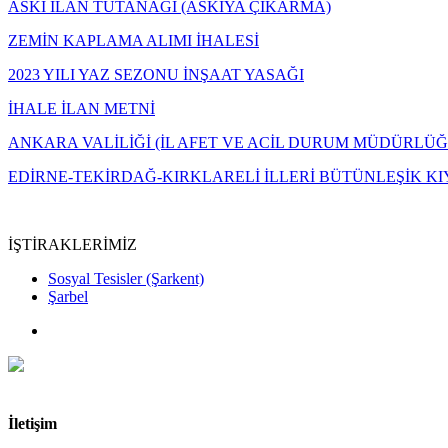
ASKI İLAN TUTANAĞI (ASKIYA ÇIKARMA)
ZEMİN KAPLAMA ALIMI İHALESİ
2023 YILI YAZ SEZONU İNŞAAT YASAĞI
İHALE İLAN METNİ
ANKARA VALİLİĞİ (İL AFET VE ACİL DURUM MÜDÜRLÜĞ
EDİRNE-TEKİRDAĞ-KIRKLARELİ İLLERİ BÜTÜNLEŞİK KIY
İŞTİRAKLERİMİZ
Sosyal Tesisler (Şarkent)
Şarbel
İletişim