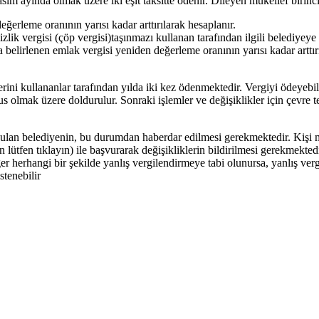
 Kasım ayında olmak üzere iki eşit taksitte ödenir. Dileyen mükellef bir
ğerleme oranının yarısı kadar arttırılarak hesaplanır.
ik vergisi (çöp vergisi)taşınmazı kullanan tarafından ilgili belediyeye ik
a belirlenen emlak vergisi yeniden değerleme oranının yarısı kadar arttırı
rini kullananlar tarafından yılda iki kez ödenmektedir. Vergiyi ödeyebi
olmak üzere doldurulur. Sonraki işlemler ve değişiklikler için çevre temi
ulan belediyenin, bu durumdan haberdar edilmesi gerekmektedir. Kişi mül
lütfen tıklayın) ile başvurarak değişikliklerin bildirilmesi gerekmektedi
 herhangi bir şekilde yanlış vergilendirmeye tabi olunursa, yanlış verg
stenebilir