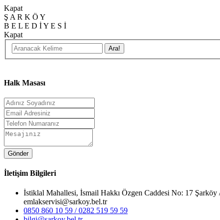
Kapat
Ş
A
R
K
Ö
Y
B
E
L
E
D
İ
Y
E
S
İ
Kapat
Halk Masası
Gönder
İletişim Bilgileri
İstiklal Mahallesi, İsmail Hakkı Özgen Caddesi No: 17 Ş
emlakservisi@sarkoy.bel.tr
0850 860 10 59 / 0282 519 59 59
bilgi@sarkoy.bel.tr