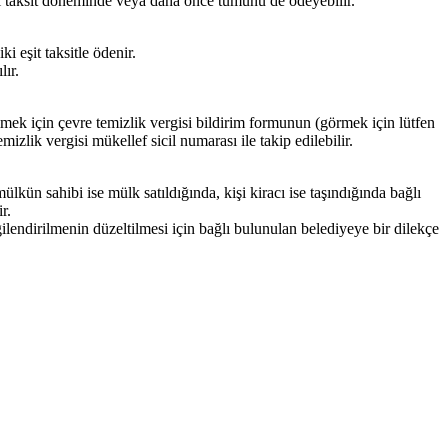
inci taksit döneminde veya daha önce tümünü de ödeyebilir.
i eşit taksitle ödenir.
lır.
lmek için çevre temizlik vergisi bildirim formunun (görmek için lütfen
zlik vergisi mükellef sicil numarası ile takip edilebilir.
kün sahibi ise mülk satıldığında, kişi kiracı ise taşındığında bağlı
r.
ilendirilmenin düzeltilmesi için bağlı bulunulan belediyeye bir dilekçe