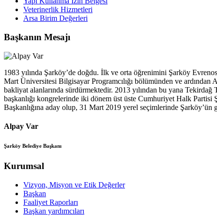
Yapı Kullanma İzin Belgesi
Veterinerlik Hizmetleri
Arsa Birim Değerleri
Başkanın Mesajı
1983 yılında Şarköy’de doğdu. İlk ve orta öğrenimini Şarköy Evreno
Mart Üniversitesi Bilgisayar Programcılığı bölümünden ve ardından An
bakliyat alanlarında sürdürmektedir. 2013 yılından bu yana Tekirdağ 
başkanlığı kongrelerinde iki dönem üst üste Cumhuriyet Halk Partisi 
Başkanlığına aday olup, 31 Mart 2019 yerel seçimlerinde Şarköy’ün ge
Alpay Var
Şarköy Belediye Başkanı
Kurumsal
Vizyon, Misyon ve Etik Değerler
Başkan
Faaliyet Raporları
Başkan yardımcıları