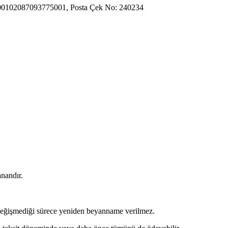
000102087093775001, Posta Çek No: 240234
anandır.
n değişmediği sürece yeniden beyanname verilmez.