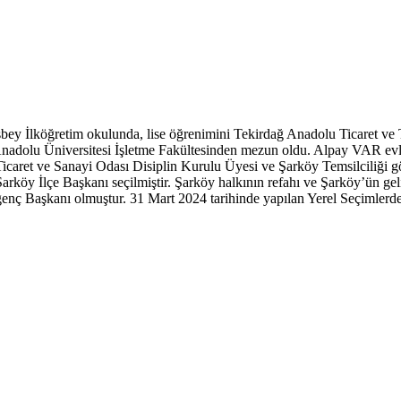
sbey İlköğretim okulunda, lise öğrenimini Tekirdağ Anadolu Ticaret v
adolu Üniversitesi İşletme Fakültesinden mezun oldu. Alpay VAR evli ve
Ticaret ve Sanayi Odası Disiplin Kurulu Üyesi ve Şarköy Temsilciliği g
Şarköy İlçe Başkanı seçilmiştir. Şarköy halkının refahı ve Şarköy’ün g
nç Başkanı olmuştur. 31 Mart 2024 tarihinde yapılan Yerel Seçimlerde 