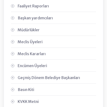
Faaliyet Raporları
Başkan yardımcıları
Müdürlükler
Meclis Üyeleri
Meclis Kararları
Encümen Üyeleri
Geçmiş Dönem Belediye Başkanları
Basın Kiti
KVKK Metni