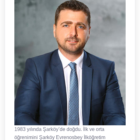
1983 yılında Şarköy’de doğdu. İlk ve orta
öğrenimini Şarköy Evrenosbey İlköğretim