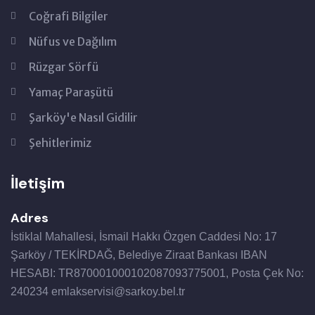
Coğrafi Bilgiler
Nüfus ve Dağılım
Rüzgar Sörfü
Yamaç Paraşütü
Şarköy'e Nasıl Gidilir
Şehitlerimiz
İletişim
Adres
İstiklal Mahallesi, İsmail Hakkı Özgen Caddesi No: 17
Şarköy / TEKİRDAĞ, Belediye Ziraat Bankası IBAN
HESABI: TR870001000102087093775001, Posta Çek No:
240234 emlakservisi@sarkoy.bel.tr