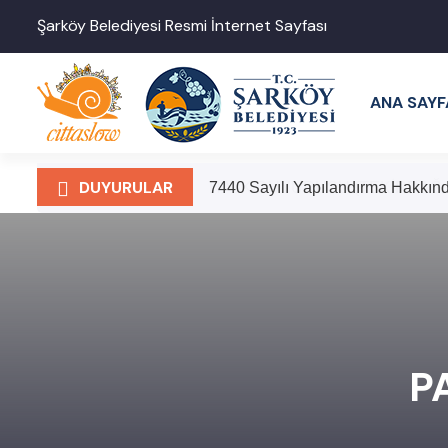
Şarköy Belediyesi Resmi İnternet Sayfası
ANA SAYF
DUYURULAR
7440 Sayılı Yapılandırma Hakkı
HALK DUYURUSU (TEKİRDAĞ 
P