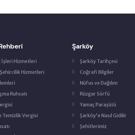
Rehberi
Şarköy
 İşleri Hizmetleri
Şarköy Tarihçesi
Şehircilik Hizmetleri
Coğrafi Bilgiler
lemleri
Nüfus ve Dağılım
Açma Ruhsatı
Rüzgar Sörfü
ergisi
Yamaç Paraşütü
 Temizlik Vergisi
Şarköy'e Nasıl Gidilir
hsatı
Şehitlerimiz