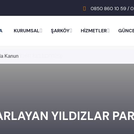
0850 860 10 59 / 0
A
KURUMSAL
ŞARKÖY
HİZMETLER
GÜNC
nda Kanun
BÜYÜKŞEHİR BELEDİYESİ)
ARLAYAN YILDIZLAR PAR