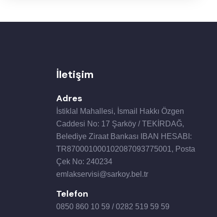
İletişim
Adres
İstiklal Mahallesi, İsmail Hakkı Özgen
Caddesi No: 17 Şarköy / TEKİRDAĞ,
Belediye Ziraat Bankası IBAN HESABI:
TR870001000102087093775001, Posta
Çek No: 240234
emlakservisi@sarkoy.bel.tr
Telefon
0850 860 10 59 / 0282 519 59 59