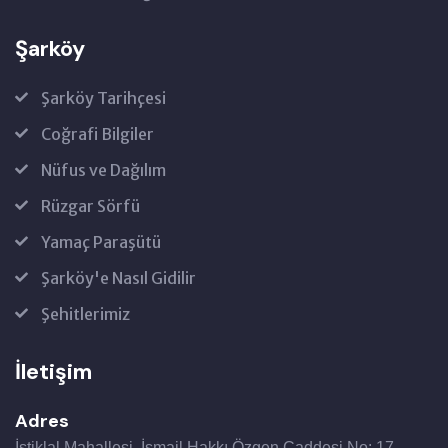
Şarköy
Şarköy Tarihçesi
Coğrafi Bilgiler
Nüfus ve Dağılım
Rüzgar Sörfü
Yamaç Paraşütü
Şarköy'e Nasıl Gidilir
Şehitlerimiz
İletişim
Adres
İstiklal Mahallesi, İsmail Hakkı Özgen Caddesi No: 17